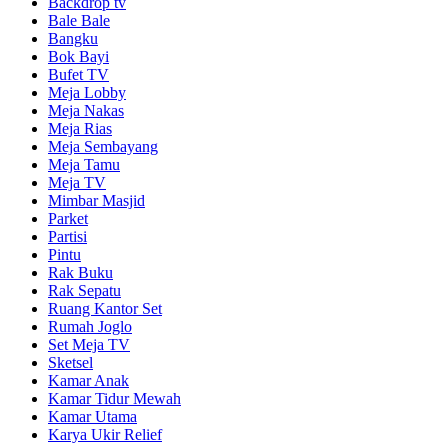
Backdrop tv
Bale Bale
Bangku
Bok Bayi
Bufet TV
Meja Lobby
Meja Nakas
Meja Rias
Meja Sembayang
Meja Tamu
Meja TV
Mimbar Masjid
Parket
Partisi
Pintu
Rak Buku
Rak Sepatu
Ruang Kantor Set
Rumah Joglo
Set Meja TV
Sketsel
Kamar Anak
Kamar Tidur Mewah
Kamar Utama
Karya Ukir Relief