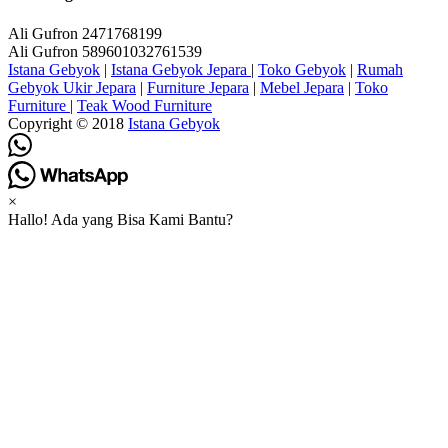
Ali Gufron 2471768199
Ali Gufron 589601032761539
Istana Gebyok
|
Istana Gebyok Jepara
|
Toko Gebyok
|
Rumah
Gebyok Ukir Jepara
|
Furniture Jepara
|
Mebel Jepara
|
Toko
Furniture
|
Teak Wood Furniture
Copyright © 2018
Istana Gebyok
×
Hallo! Ada yang Bisa Kami Bantu?