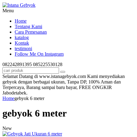
Menu
Home
Tentang Kami
Cara Pemesanan
katalog
Kontak
testimoni
Follow Me On Instagram
082242891395
085225530128
Selamat Datang di www.istanagebyok.com Kami menyediakan
gebyok dengan berbagai ukuran, Tanpa DP, 100% Aman dan
Terpercaya, Barang sampai baru bayar, FREE ONGKIR
Jabodetabek.
Home
gebyok 6 meter
gebyok 6 meter
New