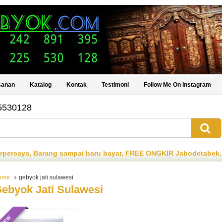
sanan
Katalog
Kontak
Testimoni
Follow Me On Instagram
5530128
ang sampai baru bayar, FREE ONGKIR Jabodetabek.
Selam
ome
gebyok jati sulawesi
ebyok Jati Sulawesi
NEW