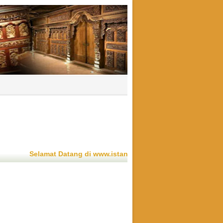
at Datang di www.istanagebyok.com Kami menyediakan gebyok d