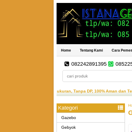
Home
Tentang Kami
Cara Peme
082242891395
08522
an berbagai ukuran, Tanpa DP, 100% Aman dan Terpercaya, Bar
H
Kategori
G
Gazebo
Gebyok