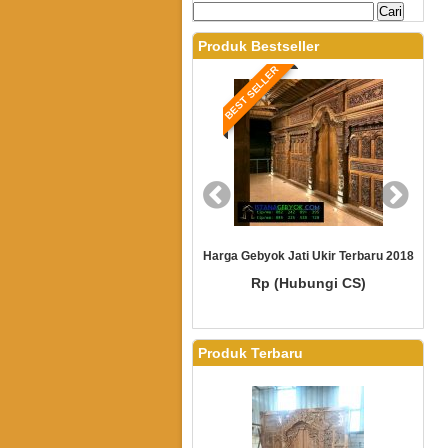
Produk Bestseller
BEST SELLER
BEST SELLER
 2018
Harga Gebyok Jati Ukir Terbaru 2018
Gebyok Pintu K
Rp (Hubungi CS)
Rp (Hubungi 
Produk Terbaru