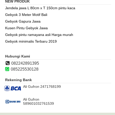
NEW PRODUK
Jendela jawa L 80cm x T 150cm pintu kaca
Gebyok 3 Meter Motif Bali
Gebyok Gapura Jawa
Kusen Pintu Gebyok Jawa
Gebyok pintu ramayana asli Harga murah
Gebyok minimalis Terbaru 2019
Hubungi Kami
082242891395
085225530128
Rekening Bank
Ali Gufron 2471768199
Ali Gufron
589601032761539