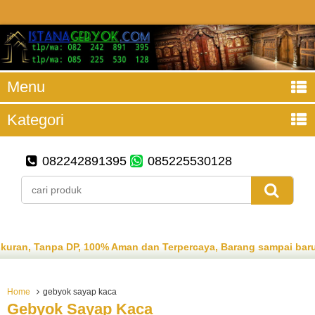
Menu
Kategori
082242891395
085225530128
, Tanpa DP, 100% Aman dan Terpercaya, Barang sampai baru ba
Home
gebyok sayap kaca
Gebyok Sayap Kaca