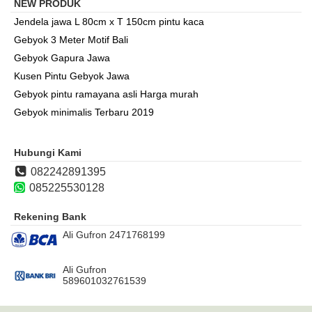
NEW PRODUK
Jendela jawa L 80cm x T 150cm pintu kaca
Gebyok 3 Meter Motif Bali
Gebyok Gapura Jawa
Kusen Pintu Gebyok Jawa
Gebyok pintu ramayana asli Harga murah
Gebyok minimalis Terbaru 2019
Hubungi Kami
082242891395
085225530128
Rekening Bank
Ali Gufron 2471768199
Ali Gufron
589601032761539