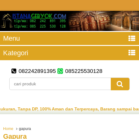
Menu
Kategori
082242891395
085225530128
n, Tanpa DP, 100% Aman dan Terpercaya, Barang sampai baru b
Home
gapura
Gapura