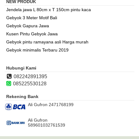
NEW PRODUK
Jendela jawa L 80cm x T 150cm pintu kaca
Gebyok 3 Meter Motif Bali
Gebyok Gapura Jawa
Kusen Pintu Gebyok Jawa
Gebyok pintu ramayana asli Harga murah
Gebyok minimalis Terbaru 2019
Hubungi Kami
082242891395
085225530128
Rekening Bank
Ali Gufron 2471768199
Ali Gufron
589601032761539