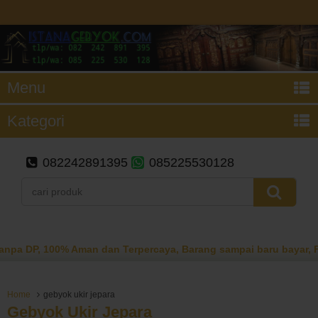
Menu
Kategori
082242891395
085225530128
 100% Aman dan Terpercaya, Barang sampai baru bayar, FREE ON
Home
gebyok ukir jepara
Gebyok Ukir Jepara