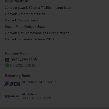
NEW PRODUK
Jendela jawa L 80cm x T 150cm pintu kaca
Gebyok 3 Meter Motif Bali
Gebyok Gapura Jawa
Kusen Pintu Gebyok Jawa
Gebyok pintu ramayana asli Harga murah
Gebyok minimalis Terbaru 2019
Hubungi Kami
082242891395
085225530128
Rekening Bank
Ali Gufron 2471768199
Ali Gufron
589601032761539