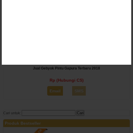
NEW
Jual Gebyok Pintu Gapura Terbaru 2018
Rp (Hubungi CS)
Email
SMS
Cari untuk:
Produk Bestseller