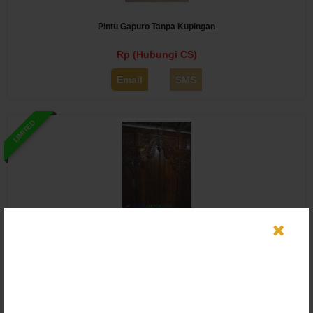
Pintu Gapuro Tanpa Kupingan
Rp (Hubungi CS)
Email
SMS
LIMITED
Gambar Gebyok Jati 3 Meter Terbaru 2018
Rp (Hubungi CS)
Email
SMS