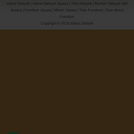
Istana Gebyok
|
Istana Gebyok Jepara
|
Toko Gebyok
|
Rumah Gebyok Ukir
Jepara
|
Furniture Jepara
|
Mebel Jepara
|
Toko Furniture
|
Teak Wood
Furniture
Copyright © 2018
Istana Gebyok