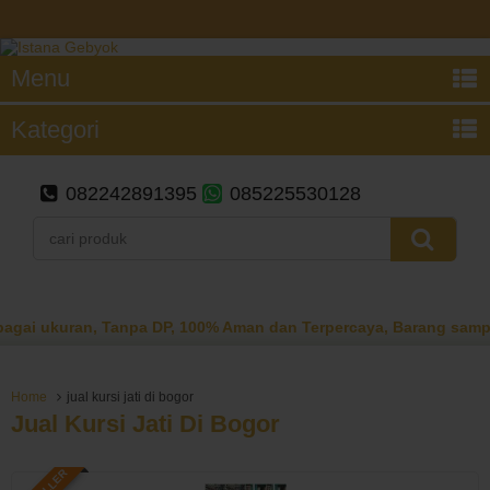
Menu
Kategori
082242891395
085225530128
 ukuran, Tanpa DP, 100% Aman dan Terpercaya, Barang sampai b
Home
jual kursi jati di bogor
Jual Kursi Jati Di Bogor