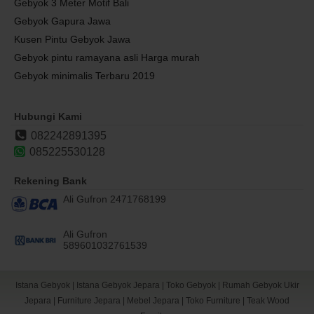
Gebyok 3 Meter Motif Bali
Gebyok Gapura Jawa
Kusen Pintu Gebyok Jawa
Gebyok pintu ramayana asli Harga murah
Gebyok minimalis Terbaru 2019
Hubungi Kami
082242891395
085225530128
Rekening Bank
Ali Gufron 2471768199
Ali Gufron
589601032761539
Istana Gebyok
|
Istana Gebyok Jepara
|
Toko Gebyok
|
Rumah Gebyok Ukir
Jepara
|
Furniture Jepara
|
Mebel Jepara
|
Toko Furniture
|
Teak Wood