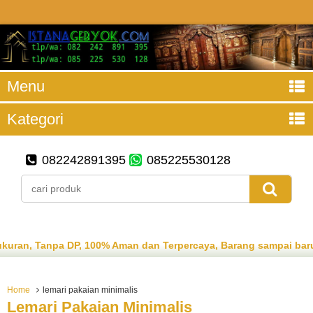
Menu
Kategori
082242891395
085225530128
n, Tanpa DP, 100% Aman dan Terpercaya, Barang sampai baru ba
Home
lemari pakaian minimalis
Lemari Pakaian Minimalis