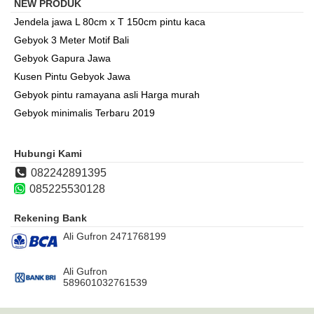
NEW PRODUK
Jendela jawa L 80cm x T 150cm pintu kaca
Gebyok 3 Meter Motif Bali
Gebyok Gapura Jawa
Kusen Pintu Gebyok Jawa
Gebyok pintu ramayana asli Harga murah
Gebyok minimalis Terbaru 2019
Hubungi Kami
082242891395
085225530128
Rekening Bank
Ali Gufron 2471768199
Ali Gufron
589601032761539