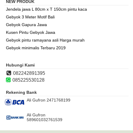
NEW PRODUK
Jendela jawa L 80cm x T 150cm pintu kaca
Gebyok 3 Meter Motif Bali
Gebyok Gapura Jawa
Kusen Pintu Gebyok Jawa
Gebyok pintu ramayana asli Harga murah
Gebyok minimalis Terbaru 2019
Hubungi Kami
082242891395
085225530128
Rekening Bank
Ali Gufron 2471768199
Ali Gufron
589601032761539