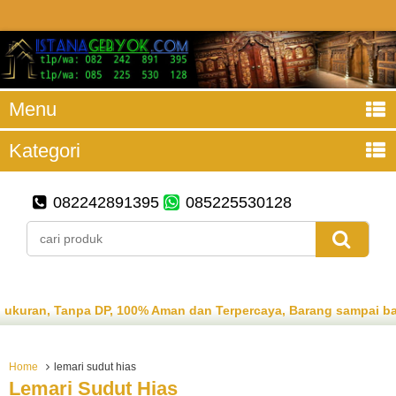
Menu
Kategori
082242891395
085225530128
an, Tanpa DP, 100% Aman dan Terpercaya, Barang sampai baru 
Home
lemari sudut hias
Lemari Sudut Hias