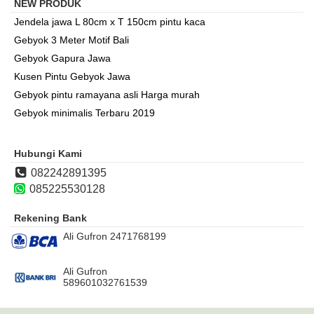
NEW PRODUK
Jendela jawa L 80cm x T 150cm pintu kaca
Gebyok 3 Meter Motif Bali
Gebyok Gapura Jawa
Kusen Pintu Gebyok Jawa
Gebyok pintu ramayana asli Harga murah
Gebyok minimalis Terbaru 2019
Hubungi Kami
082242891395
085225530128
Rekening Bank
Ali Gufron 2471768199
Ali Gufron
589601032761539