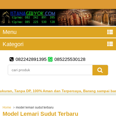
Menu
Kategori
082242891395
085225530128
n, Tanpa DP, 100% Aman dan Terpercaya, Barang sampai baru b
Home
model lemari sudut terbaru
Model Lemari Sudut Terbaru