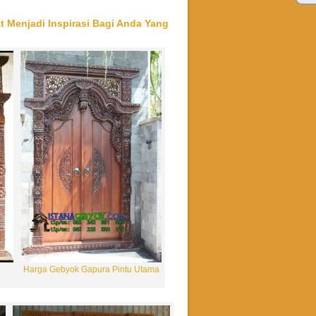
 Menjadi Inspirasi Bagi Anda Yang
BEST SELLER
Gebyok Ukir Jepara Terbaru 2018
Rp (Hubungi CS)
Harga Gebyok Gapura Pintu Utama
SALE