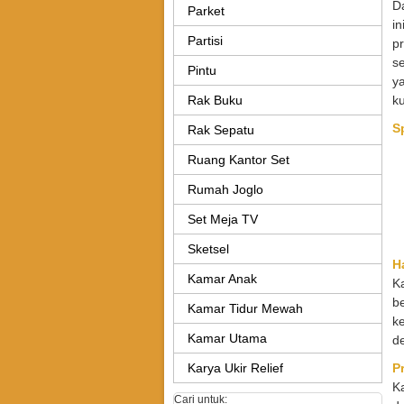
Da
Parket
in
Partisi
p
se
Pintu
ya
Rak Buku
ku
S
Rak Sepatu
Ruang Kantor Set
Rumah Joglo
Set Meja TV
Sketsel
H
Kamar Anak
K
be
Kamar Tidur Mewah
k
Kamar Utama
d
Karya Ukir Relief
P
Ka
Cari untuk: