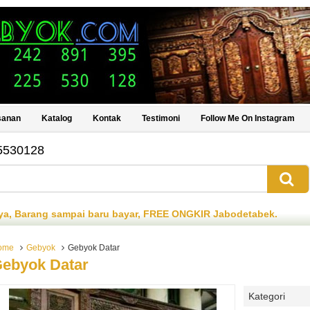
sanan
Katalog
Kontak
Testimoni
Follow Me On Instagram
5530128
ar, FREE ONGKIR Jabodetabek.
Selamat Datang di www.i
ome
Gebyok
Gebyok Datar
ebyok Datar
Kategori