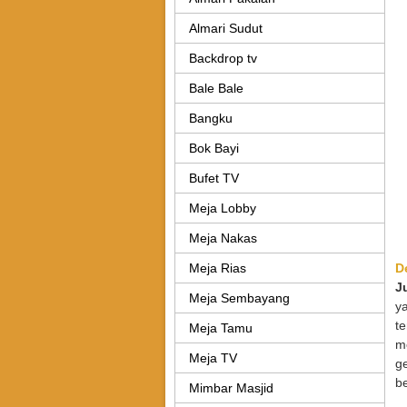
Almari Sudut
Backdrop tv
Bale Bale
Bangku
Bok Bayi
Bufet TV
Meja Lobby
Meja Nakas
Meja Rias
D
J
Meja Sembayang
y
t
Meja Tamu
m
Meja TV
g
be
Mimbar Masjid