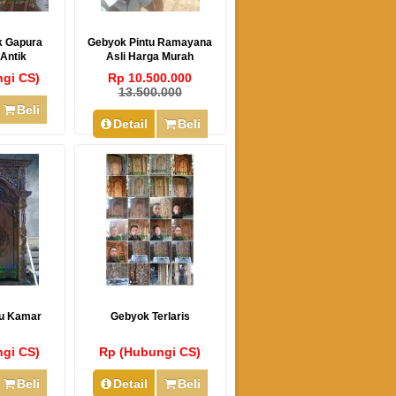
k Gapura
Gebyok Pintu Ramayana
 Antik
Asli Harga Murah
gi CS)
Rp 10.500.000
13.500.000
Beli
Detail
Beli
tu Kamar
Gebyok Terlaris
gi CS)
Rp (Hubungi CS)
Beli
Detail
Beli