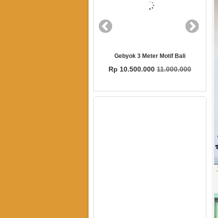
Gebyok 3 Meter Motif Bali
Gebyok Gapura Jawa
 10.500.000
11.000.000
Rp 5.000.000
5.350.000