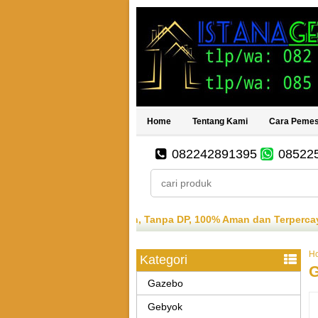
Home
Tentang Kami
Cara Peme
082242891395
08522
, Tanpa DP, 100% Aman dan Terpercaya, Barang sampai baru bay
H
Kategori
G
Gazebo
Gebyok