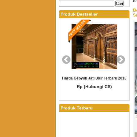
da
B
Produk Bestseller
S
T SELLER
BEST SELLER
Gebyok Jati Ukir Terbaru 2018
Gebyok Pintu Kamar
Rp (Hubungi CS)
Rp (Hubungi CS)
Produk Terbaru