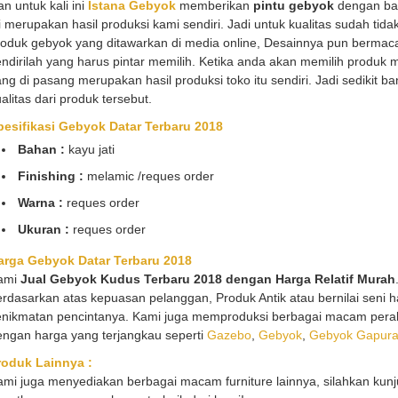
n untuk kali ini
Istana Gebyok
memberikan
pintu gebyok
dengan bah
i merupakan hasil produksi kami sendiri. Jadi untuk kualitas sudah tid
roduk gebyok yang ditawarkan di media online, Desainnya pun berma
ndirilah yang harus pintar memilih. Ketika anda akan memilih produk m
ng di pasang merupakan hasil produksi toko itu sendiri. Jadi sedikit 
alitas dari produk tersebut.
pesifikasi Gebyok Datar
Terbaru 2018
Bahan :
kayu jati
Finishing :
melamic /reques order
Warna :
reques order
Ukuran :
reques order
arga Gebyok Datar
Terbaru 2018
ami
Jual Gebyok Kudus
Terbaru 2018
dengan
Harga Relatif Murah
rdasarkan atas kepuasan pelanggan, Produk Antik atau bernilai seni ha
enikmatan pencintanya. Kami juga memproduksi berbagai macam perab
engan harga yang terjangkau seperti
Gazebo
,
Gebyok
,
Gebyok Gapur
roduk Lainnya :
mi juga menyediakan berbagai macam furniture lainnya, silahkan kunj