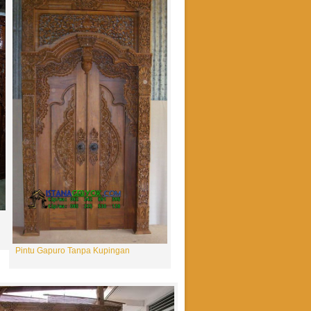
Jendela Jawa L 80cm X T 150cm Pintu
Kaca
Rp 1.500.000
u
Pintu Gapuro Tanpa Kupingan