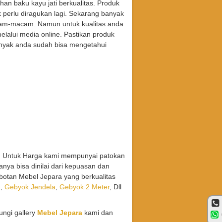
an baku kayu jati berkualitas. Produk
ak perlu diragukan lagi. Sekarang banyak
cam-macam. Namun untuk kualitas anda
elalui media online. Pastikan produk
banyak anda sudah bisa mengetahui
. Untuk Harga kami mempunyai patokan
nya bisa dinilai dari kepuasan dan
otan Mebel Jepara yang berkualitas
a
,
Gebyok Jendela
,
Gebyok 2 Meter
, Dll
ungi gallery
Mebel Jepara
kami dan