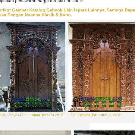
patkan penawaran harga terbaik dari kami!
erikut Gambar Katalog Gebyok Ukir Jepara Lainnya, Semoga Dapat
uka Dengan Nuansa Klasik & Kuno.
BEST SELLER
BEST SELLER
Gebyok Gapura Pintu Utama
Joglo Kayu Jati Minimalis
Rp (Hubungi CS)
Rp (Hubungi CS)
Jual Gebyok Pintu Kamar Terbaru 2018
Jual Gebyok Jati Ukiran 2 Meter
LIMITED