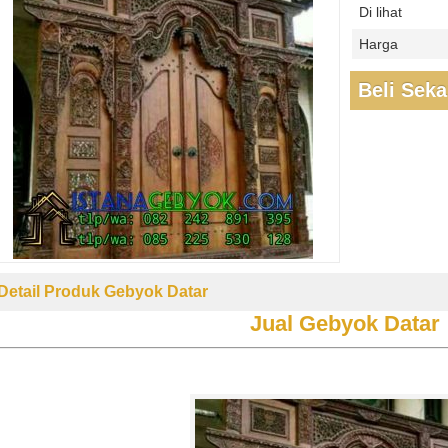
Di lihat
Harga
Beli Sek
Detail Produk Gebyok Datar
Jual Gebyok Datar