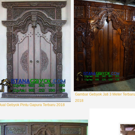
Kusen Pintu Gebyok Jawa
Gebyok Pintu Ramayana Asli Harga
Murah
Rp 8.500.000
9.500.000
Rp 10.500.000
13.500.000
Gambar Gebyok Jati 3 Meter Terbar
2018
Jual Gebyok Pintu Gapura Terbaru 2018