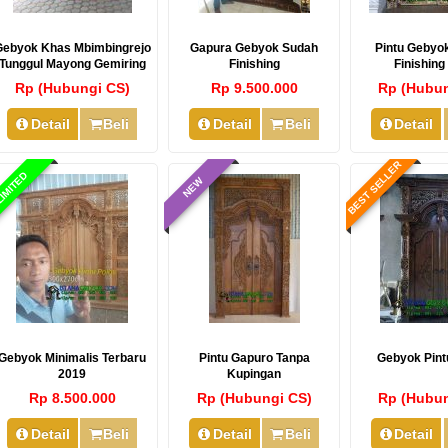
Gebyok Khas Mbimbingrejo
Gapura Gebyok Sudah
Pintu Gebyo
Tunggul Mayong Gemiring
Finishing
Finishing
Rp (Hubungi CS)
Rp 9.500.000
Rp (Hubun
Detail
Beli
Detail
Beli
Detail
BEST SELLER
IMITED
NEW
Gebyok Minimalis Terbaru
Pintu Gapuro Tanpa
Gebyok Pin
2019
Kupingan
Rp 8.500.000
Rp (Hubungi CS)
Rp (Hubun
Detail
Beli
Detail
Beli
Detail