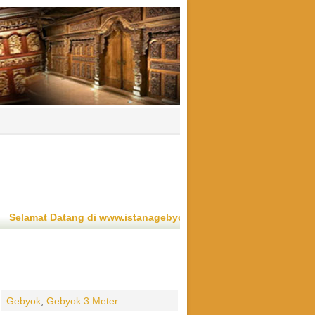
stanagebyok.com Kami menyediakan gebyok dengan berbagai uku
Gebyok
,
Gebyok 3 Meter