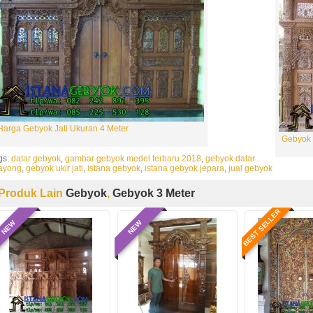
Harga Gebyok Jati Ukuran 4 Meter
Gebyok 
gs:
datar gebyok
,
gambar gebyok medel terbaru 2018
,
gebyok datar
ayong
,
gebyok ukir jati
,
istana gebyok
,
istana gebyok jepara
,
jual gebyok
Produk Lain
Gebyok
,
Gebyok 3 Meter
BEST SELLER
NEW
NEW